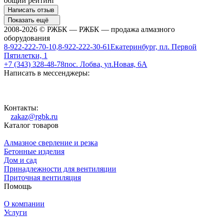
общий рейтинг
Написать отзыв
Показать ещё
2008-2026 © РЖБК — РЖБК — продажа алмазного
оборудования
8-922-222-70-10,8-922-222-30-61
Екатеринбург, пл. Первой
Пятилетки, 1
+7 (343) 328-48-78
пос. Лобва, ул.Новая, 6А
Написать в мессенджеры:
Контакты:
zakaz@rgbk.ru
Каталог товаров
Алмазное сверление и резка
Бетонные изделия
Дом и сад
Принадлежности для вентиляции
Приточная вентиляция
Помощь
О компании
Услуги