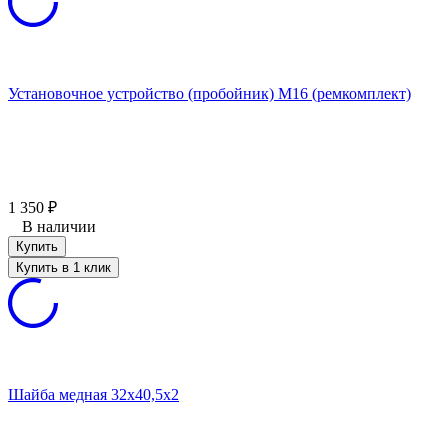
Установочное устройство (пробойник) М16 (ремкомплект)
1 350
₽
В наличии
Купить
Купить в 1 клик
Шайба медная 32х40,5х2