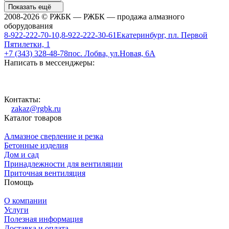
Показать ещё
2008-2026 © РЖБК — РЖБК — продажа алмазного
оборудования
8-922-222-70-10,8-922-222-30-61
Екатеринбург, пл. Первой
Пятилетки, 1
+7 (343) 328-48-78
пос. Лобва, ул.Новая, 6А
Написать в мессенджеры:
Контакты:
zakaz@rgbk.ru
Каталог товаров
Алмазное сверление и резка
Бетонные изделия
Дом и сад
Принадлежности для вентиляции
Приточная вентиляция
Помощь
О компании
Услуги
Полезная информация
Доставка и оплата