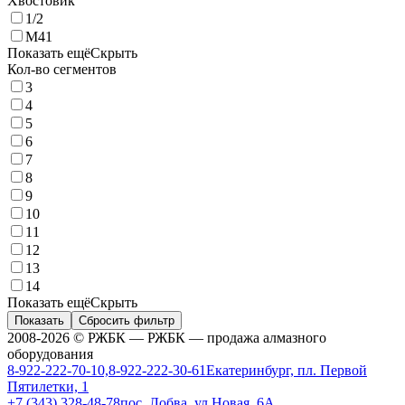
Хвостовик
1/2
M41
Показать ещё
Скрыть
Кол-во сегментов
3
4
5
6
7
8
9
10
11
12
13
14
Показать ещё
Скрыть
Показать
Сбросить фильтр
2008-2026 © РЖБК — РЖБК — продажа алмазного
оборудования
8-922-222-70-10,8-922-222-30-61
Екатеринбург, пл. Первой
Пятилетки, 1
+7 (343) 328-48-78
пос. Лобва, ул.Новая, 6А