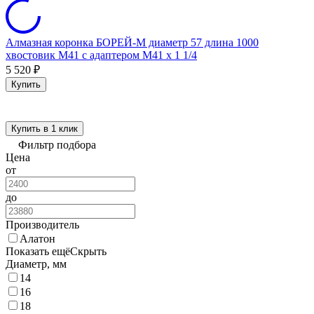
Алмазная коронка БОРЕЙ-М диаметр 57 длина 1000
хвостовик M41 с адаптером M41 x 1 1/4
5 520
₽
Купить
Купить в 1 клик
Фильтр подбора
Цена
от
до
Производитель
Алатон
Показать ещё
Скрыть
Диаметр, мм
14
16
18