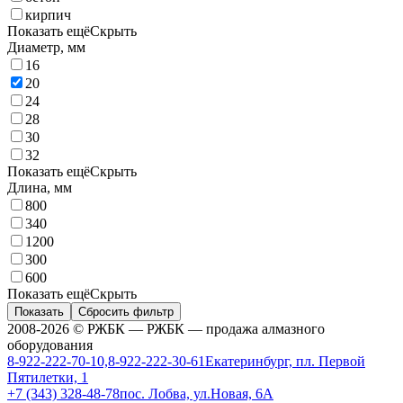
кирпич
Показать ещё
Скрыть
Диаметр, мм
16
20
24
28
30
32
Показать ещё
Скрыть
Длина, мм
800
340
1200
300
600
Показать ещё
Скрыть
Показать
Сбросить фильтр
2008-2026 © РЖБК — РЖБК — продажа алмазного
оборудования
8-922-222-70-10,8-922-222-30-61
Екатеринбург, пл. Первой
Пятилетки, 1
+7 (343) 328-48-78
пос. Лобва, ул.Новая, 6А