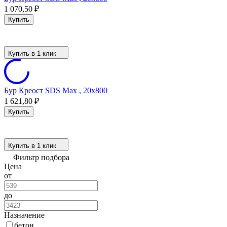
1 070,50
₽
Купить
Купить в 1 клик
Бур Креост SDS Max , 20x800
1 621,80
₽
Купить
Купить в 1 клик
Фильтр подбора
Цена
от
до
Назначение
бетон