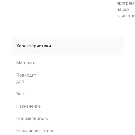
програм
наших
клиенто
Характеристики
Материал
Металл
Подходит
Хранение
для
Вес
0.4 кг
Назначение
Навесная
Производитель
РЖБК
Назначение
полка, Держатель