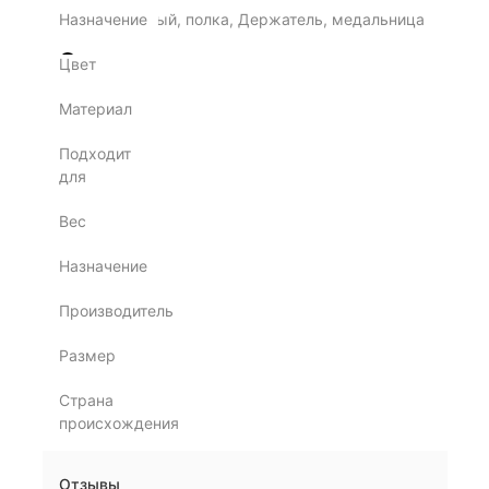
Назначение
универсальный, полка, Держатель, медальница
Цвет
Материал
Металл
Подходит
Хранение
для
Вес
1.1 кг
Назначение
Навесная
Производитель
РЖБК
Размер
50*13*7
Страна
Россия
происхождения
Отзывы