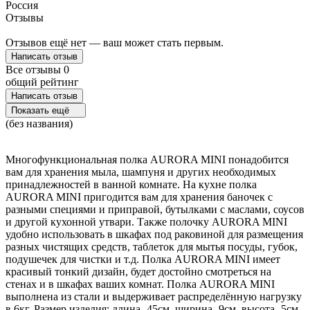
Россия
Отзывы
Отзывов ещё нет — ваш может стать первым.
Написать отзыв
Все отзывы
0
общий рейтинг
Написать отзыв
Показать ещё
(без названия)
Многофункциональная полка AURORA MINI понадобится
вам для хранения мыла, шампуня и других необходимых
принадлежностей в ванной комнате. На кухне полка
AURORA MINI пригодится вам для хранения баночек с
разными специями и приправой, бутылками с маслами, соусов
и другой кухонной утвари. Также полочку AURORA MINI
удобно использовать в шкафах под раковиной для размещения
разных чистящих средств, таблеток для мытья посуды, губок,
подушечек для чистки и т.д. Полка AURORA MINI имеет
красивый тонкий дизайн, будет достойно смотреться на
стенах и в шкафах ваших комнат. Полка AURORA MINI
выполнена из стали и выдерживает распределённую нагрузку
в 6кг. Размер изделия: длина- 45см, ширина- 9см, высота- 5см.