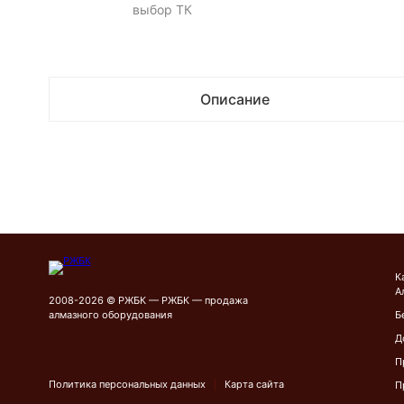
выбор ТК
Описание
К
А
2008-2026 © РЖБК — РЖБК — продажа
алмазного оборудования
Б
Д
П
Политика персональных данных
Карта сайта
П