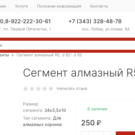
нии
Услуги
Полезная информация
Контакты
0,8-922-222-30-61
+7 (343) 328-48-78
, пл. Первой Пятилетки, 1
пос. Лобва, ул.Новая, 6А
енты
Сегмент алмазный R5, d 82- d 92
Сегмент алмазный R5
Написать отзыв
Размер
В наличии
сегмента:
24х3,5х10
Тип сегмента:
Для
250
₽
алмазных коронок