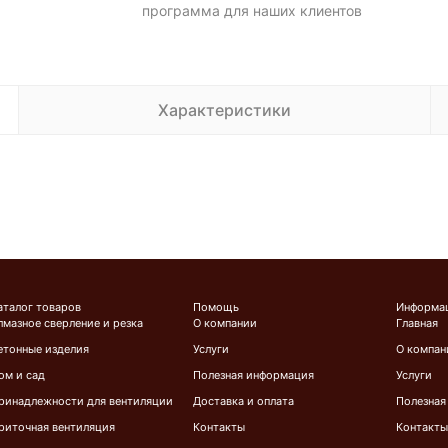
программа для наших клиентов
Характеристики
аталог товаров
Помощь
Информа
лмазное сверление и резка
О компании
Главная
етонные изделия
Услуги
О компан
ом и сад
Полезная информация
Услуги
ринадлежности для вентиляции
Доставка и оплата
Полезная
риточная вентиляция
Контакты
Контакты