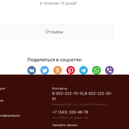
в течении 14 дней!
Отзывы
Поделиться в соцсетях:
ция
Контакты
8-922-222-70-10,8-922-222-30-
61
ии
Екатеринбург, пл. Первой Пятилетки, 1
+7 (343) 328-48-78
 информация
пос. Лобва, ул.Новая, 6А
Заказать звонок